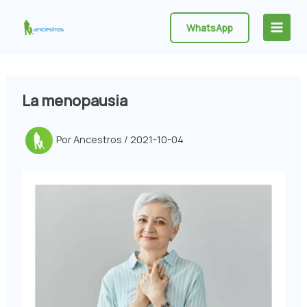
Ir
al
WhatsApp
Main
contenido
Menu
La menopausia
Por
Ancestros
/
2021-10-04